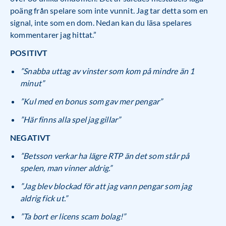
poäng från spelare som inte vunnit. Jag tar detta som en
signal, inte som en dom. Nedan kan du läsa spelares
kommentarer jag hittat.”
POSITIVT
”Snabba uttag av vinster som kom på mindre än 1
minut”
”Kul med en bonus som gav mer pengar”
”Här finns alla spel jag gillar”
NEGATIVT
”Betsson verkar ha lägre RTP än det som står på
spelen, man vinner aldrig.”
”Jag blev blockad för att jag vann pengar som jag
aldrig fick ut.”
”Ta bort er licens scam bolag!”