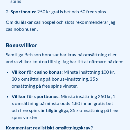
spins
Sportbonus:
250 kr gratis bet och 50 free spins
Om du älskar casinospel och slots rekommenderar jag
casinobonusen.
Bonusvillkor
Samtliga Betsson bonusar har krav på omsättning eller
andra villkor knutna till sig. Jag har tittat närmare på dem:
Villkor för casino bonus:
Minsta insättning 100 kr,
30 x omsättning på bonus+insättning, 35 x
omsättning på free spins vinster.
Villkor för sportbonus:
Minsta insättning 250 kr, 1
x omsättning på minsta odds 1.80 innan gratis bet
och free spins är tillgängliga, 35 x omsättning på free
spins vinster
Kommentar: realistiskt omsättningskrav?