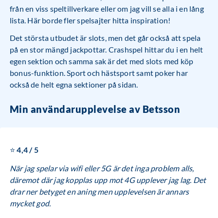
från en viss speltillverkare eller om jag vill se alla i en lång
lista. Här borde fler spelsajter hitta inspiration!
Det största utbudet är slots, men det går också att spela
på en stor mängd jackpottar. Crashspel hittar du i en helt
egen sektion och samma sak är det med slots med köp
bonus-funktion. Sport och hästsport samt poker har
också de helt egna sektioner på sidan.
Min användarupplevelse av Betsson
⭐
4,4 / 5
När jag spelar via wifi eller 5G är det inga problem alls,
däremot där jag kopplas upp mot 4G upplever jag lag. Det
drar ner betyget en aning men upplevelsen är annars
mycket god.