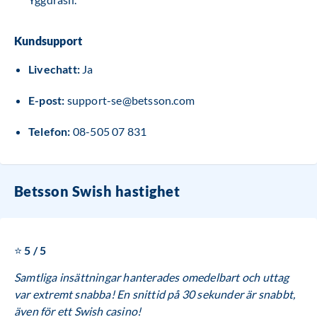
Kundsupport
Livechatt:
Ja
E-post:
support-se@betsson.com
Telefon:
08-505 07 831
Betsson Swish hastighet
⭐
5 / 5
Samtliga insättningar hanterades omedelbart och uttag
var extremt snabba! En snittid på 30 sekunder är snabbt,
även för ett Swish casino!