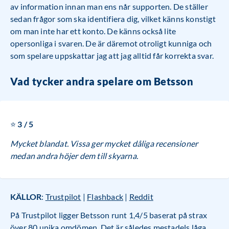
av information innan man ens når supporten. De ställer
sedan frågor som ska identifiera dig, vilket känns konstigt
om man inte har ett konto. De känns också lite
opersonliga i svaren. De är däremot otroligt kunniga och
som spelare uppskattar jag att jag alltid får korrekta svar.
Vad tycker andra spelare om Betsson
⭐
3 / 5
Mycket blandat. Vissa ger mycket dåliga recensioner
medan andra höjer dem till skyarna.
KÄLLOR
:
Trustpilot
|
Flashback
|
Reddit
På Trustpilot ligger Betsson runt 1,4/5 baserat på strax
över 80 unika omdömen. Det är således mestadels låga