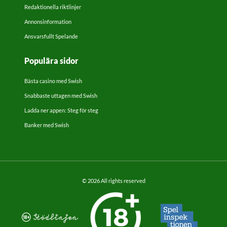
Redaktionella riktlinjer
Annonsinformation
Ansvarsfullt Spelande
Populära sidor
Bästa casino med Swish
Snabbaste uttagen med Swish
Ladda ner appen: Steg för steg
Banker med Swish
© 2026 All rights reserved