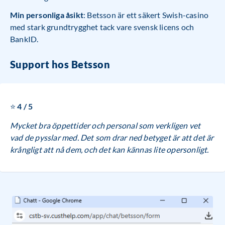
Min personliga åsikt
: Betsson är ett säkert Swish-casino
med stark grundtrygghet tack vare svensk licens och
BankID.
Support hos Betsson
⭐
4 / 5
Mycket bra öppettider och personal som verkligen vet
vad de pysslar med. Det som drar ned betyget är att det är
krångligt att nå dem, och det kan kännas lite opersonligt.