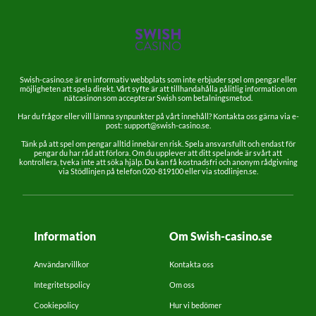
Swish-casino.se är en informativ webbplats som inte erbjuder spel om pengar eller
möjligheten att spela direkt. Vårt syfte är att tillhandahålla pålitlig information om
nätcasinon som accepterar Swish som betalningsmetod.
Har du frågor eller vill lämna synpunkter på vårt innehåll? Kontakta oss gärna via e-
post:
support@swish-casino.se
.
Tänk på att spel om pengar alltid innebär en risk. Spela ansvarsfullt och endast för
pengar du har råd att förlora. Om du upplever att ditt spelande är svårt att
kontrollera, tveka inte att söka hjälp. Du kan få kostnadsfri och anonym rådgivning
via Stödlinjen på telefon 020-819100 eller via stodlinjen.se.
Information
Om Swish-casino.se
Användarvillkor
Kontakta oss
Integritetspolicy
Om oss
Cookiepolicy
Hur vi bedömer