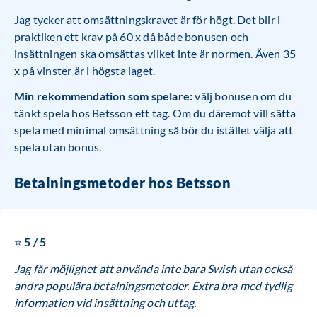
Jag tycker att omsättningskravet är för högt. Det blir i
praktiken ett krav på 60 x då både bonusen och
insättningen ska omsättas vilket inte är normen. Även 35
x på vinster är i högsta laget.
Min rekommendation som spelare:
välj bonusen om du
tänkt spela hos Betsson ett tag. Om du däremot vill sätta
spela med minimal omsättning så bör du istället välja att
spela utan bonus.
Betalningsmetoder hos Betsson
⭐
5 / 5
Jag får möjlighet att använda inte bara Swish utan också
andra populära betalningsmetoder. Extra bra med tydlig
information vid insättning och uttag.