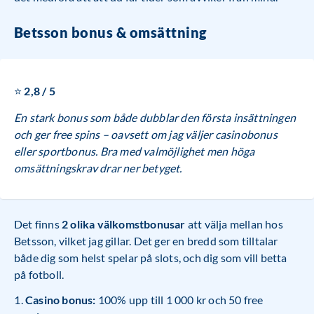
Betsson bonus & omsättning
⭐
2,8 / 5
En stark bonus som både dubblar den första insättningen
och ger free spins – oavsett om jag väljer casinobonus
eller sportbonus. Bra med valmöjlighet men höga
omsättningskrav drar ner betyget.
Det finns
2 olika välkomstbonusar
att välja mellan hos
Betsson, vilket jag gillar. Det ger en bredd som tilltalar
både dig som helst spelar på slots, och dig som vill betta
på fotboll.
Casino bonus:
100% upp till 1 000 kr och 50 free