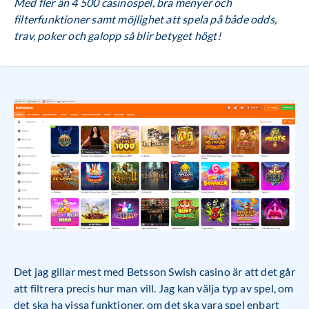
Med fler än 4 500 casinospel, bra menyer och
filterfunktioner samt möjlighet att spela på både odds,
trav, poker och galopp så blir betyget högt!
Det jag gillar mest med Betsson Swish casino är att det går
att filtrera precis hur man vill. Jag kan välja typ av spel, om
det ska ha vissa funktioner, om det ska vara spel enbart