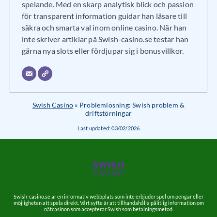
spelande. Med en skarp analytisk blick och passion
för transparent information guidar han läsare till
säkra och smarta val inom online casino. När han
inte skriver artiklar på Swish-casino.se testar han
gärna nya slots eller fördjupar sig i bonusvillkor.
Swish Casino
»
Problemlösning: Swish problem &
driftstörningar
Last updated:
03/02/2026
Swish-casino.se är en informativ webbplats som inte erbjuder spel om pengar eller
möjligheten att spela direkt. Vårt syfte är att tillhandahålla pålitlig information om
nätcasinon som accepterar Swish som betalningsmetod.