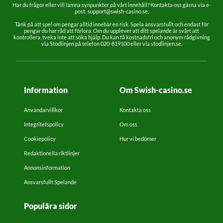
Har du frågor eller vill lämna synpunkter på vårt innehåll? Kontakta oss gärna via e-
post:
support@swish-casino.se
.
Tänk på att spel om pengar alltid innebär en risk. Spela ansvarsfullt och endast för
pengar du har råd att förlora. Om du upplever att ditt spelande är svårt att
kontrollera, tveka inte att söka hjälp. Du kan få kostnadsfri och anonym rådgivning
via Stödlinjen på telefon 020-819100 eller via stodlinjen.se.
Information
Om Swish-casino.se
Användarvillkor
Kontakta oss
Integritetspolicy
Om oss
Cookiepolicy
Hur vi bedömer
Redaktionella riktlinjer
Annonsinformation
Ansvarsfullt Spelande
Populära sidor