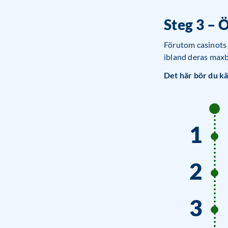
Steg 3 – 
Förutom casinots 
ibland deras maxb
Det här bör du kän