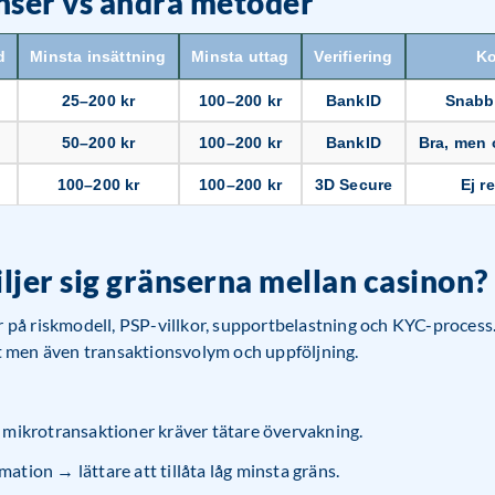
nser vs andra metoder
d
Minsta insättning
Minsta uttag
Verifiering
K
25–200 kr
100–200 kr
BankID
Snabba
50–200 kr
100–200 kr
BankID
Bra, men 
100–200 kr
100–200 kr
3D Secure
Ej r
iljer sig gränserna mellan casinon?
r på riskmodell, PSP-villkor, supportbelastning och KYC-process
et men även transaktionsvolym och uppföljning.
r mikrotransaktioner kräver tätare övervakning.
mation → lättare att tillåta låg minsta gräns.