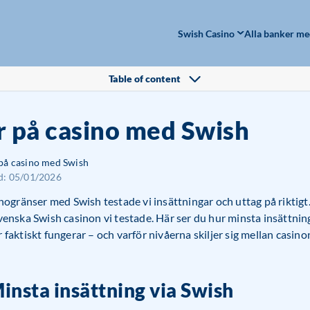
Swish Casino
Alla banker me
Table of content
r på casino med Swish
på casino med Swish
d:
05/01/2026
inogränser med Swish testade vi insättningar och uttag på riktigt.
venska Swish casinon vi testade. Här ser du hur minsta insättnin
 faktiskt fungerar – och varför nivåerna skiljer sig mellan casino
Minsta insättning via Swish