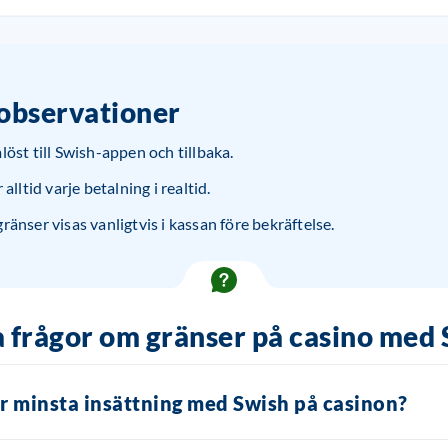
observationer
mlöst till Swish-appen och tillbaka.
 alltid varje betalning i realtid.
gränser visas vanligtvis i kassan före bekräftelse.
a frågor om gränser på casino med
r minsta insättning med Swish på casinon?